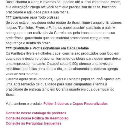
Basta chamar o Uber, e levamos seu pedido até o local combinado. Assim,
sua divulgação chega até você sem que precise sair de casa, trazendo
praticidade e agilidade para a sua rotina.
### Enviamos para Todo o Brasil
Se você está em qualquer outra região do Brasil, fique tranquilo! Enviamos
nossos *Panfletos, Flyers e Folhetos papel couché* para todo o país. A
entrega pode ser realizada via Correios ou pela transportadora de sua
preferência, garantindo que seu material promocional chegue com
segurança e dentro do prazo.
### Qualidade e Profissionalismo em Cada Detalhe
Os Panfletos flyers e Folhetos papel couche são produzidos com foco em
qualidade e design profissional, tornando-os ideais para quem quer deixar
uma impressão marcante. O papel couché 90g oferece uma leveza e
resistência perfeitas para o dia a dia, e o acabamento cuidadoso agrega
valor ao seu material.
Garanta agora seus Panfletos, Flyers e Folhetos papel couché! Aposte em
uma apresentação de qualidade para suas campanhas e tenha a
praticidade de entrega tanto em Goiânia quanto em qualquer lugar do
Brasil.
Veja tambem o produto:
Folder 2 dobras
e
Copos Pesonalizados
Consulte nosso catalago de produtos
Consulte nossa Politica de Reembolso
Consulte as Perguntas frequentes