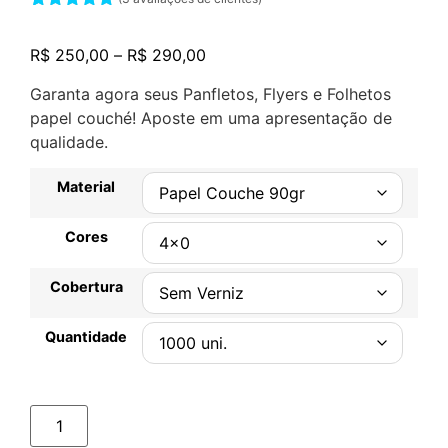
Avaliado
3
como
5.00
R$
250,00
–
R$
290,00
de 5, com
baseado
em
Garanta agora seus Panfletos, Flyers e Folhetos
avaliações
papel couché! Aposte em uma apresentação de
de clientes
qualidade.
Material
Cores
Cobertura
Quantidade