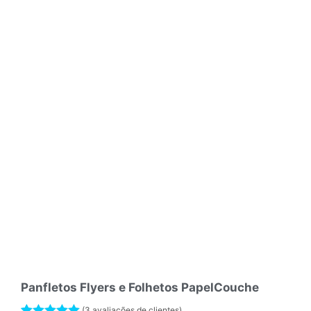
Panfletos Flyers e Folhetos PapelCouche
(
3
avaliações de clientes)