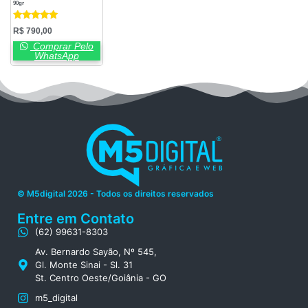
90gr
Avaliação
R$
790,00
5.00
de 5
Comprar Pelo
WhatsApp
© M5digital 2026 - Todos os direitos reservados
Entre em Contato
(62) 99631-8303
Av. Bernardo Sayão, Nº 545,
Gl. Monte Sinai - Sl. 31
St. Centro Oeste/Goiânia - GO
m5_digital