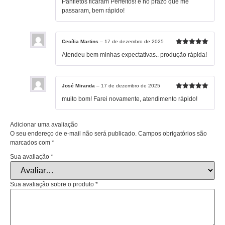
Panfletos ficaram Perfeitos! e no prazo que me
de 5
passaram, bem rápido!
Cecília Martins
–
17 de dezembro de 2025
Avaliação
5
Atendeu bem minhas expectativas.. produção rápida!
de 5
José Miranda
–
17 de dezembro de 2025
Avaliação
5
muito bom! Farei novamente, atendimento rápido!
de 5
Adicionar uma avaliação
O seu endereço de e-mail não será publicado.
Campos obrigatórios são
marcados com
*
Sua avaliação
*
Sua avaliação sobre o produto
*