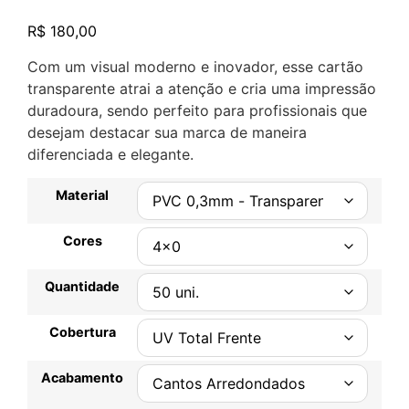
Avaliado
2
como
5.00
R$
180,00
de 5, com
baseado
em
Com um visual moderno e inovador, esse cartão
avaliações
transparente atrai a atenção e cria uma impressão
de clientes
duradoura, sendo perfeito para profissionais que
desejam destacar sua marca de maneira
diferenciada e elegante.
Material
Cores
Quantidade
Cobertura
Acabamento