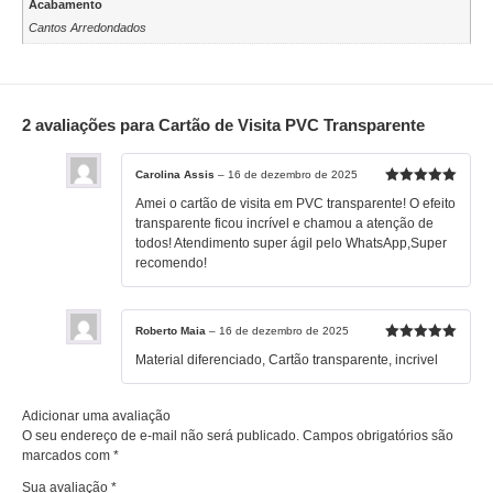
Acabamento
Cantos Arredondados
2 avaliações para
Cartão de Visita PVC Transparente
Carolina Assis
–
16 de dezembro de 2025
Avaliação
5
Amei o cartão de visita em PVC transparente! O efeito
de 5
transparente ficou incrível e chamou a atenção de
todos! Atendimento super ágil pelo WhatsApp,Super
recomendo!
Roberto Maia
–
16 de dezembro de 2025
Avaliação
5
Material diferenciado, Cartão transparente, incrivel
de 5
Adicionar uma avaliação
O seu endereço de e-mail não será publicado.
Campos obrigatórios são
marcados com
*
Sua avaliação
*