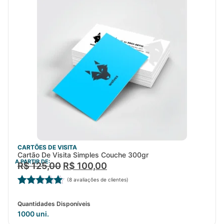
CARTÕES DE VISITA
Cartão De Visita Simples Couche 300gr
A PARTIR DE:
R$
125,00
R$
100,00
(
8
avaliações de clientes)
Avaliado
8
como
5.00
Quantidades Disponíveis
de 5, com
1000 uni.
baseado