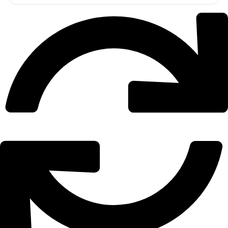
em
avaliações
de clientes