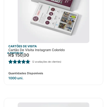
CARTÕES DE VISITA
Cartão De Visita Instagram Colorido
A PARTIR DE:
R$
150,00
(
2
avaliações de clientes)
Avaliado
2
como
5.00
Quantidades Disponíveis
de 5, com
1000 uni.
baseado
em
avaliações
de clientes